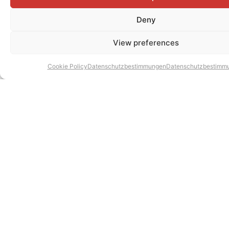
Deny
View preferences
Cookie Policy
Datenschutzbestimmungen
Datenschutzbestimm
BLOG
JULI 2026
Werden zwischenmenschliche Beziehungen zu unserem seltensten
Luxusgut?