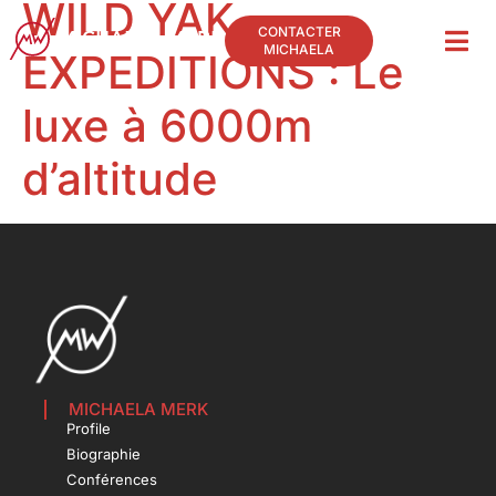
WILD YAK
CONTACTER
MICHAELA
EXPEDITIONS : Le
luxe à 6000m
d’altitude
MICHAELA MERK
Profile
Biographie
Conférences