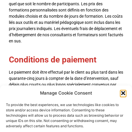
quel que soit le nombre de participants. Les prix des
formations personnalisées sont définis en fonction des
modules choisis et du nombre de jours de formation. Les coûts
liés aux outils et au matériel pédagogique sont inclus dans les
prix journaliers indiqués. Les éventuels frais de déplacement et
d’hébergement de nos consultants et formateurs sont facturés
en sus.
Conditions de paiement
Le paiement doit être effectué par le client au plus tard dans les
quarante-cinq jours à compter de la date d’intervention, sauf
délais plus courts ou plus longs spécialement convenus par
Merk Vision. Tout retard de paiement peut justifier une
Manage Cookie Consent
interruption des services. En cas de retard de paiement, une
pénalité égale à 3 fois le taux d’intérêt légal sera exigible (Art. L
To provide the best experiences, we use technologies like cookies to
441-6, alinéa 12 du code du commerce). Pour tout
store and/or access device information. Consenting to these
professionnel, outre les indemnités de retard, toute somme non
technologies will allow us to process data such as browsing behavior or
unique IDs on this site. Not consenting or withdrawing consent, may
payée à sa date d’exigibilité produira de plein droit, le paiement
adversely affect certain features and functions.
d’une indemnité forfaitaire de 40 € en raison des frais de