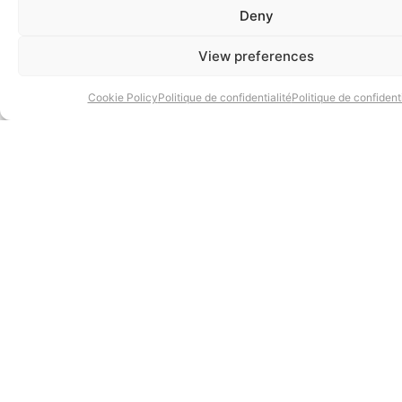
Deny
View preferences
Cookie Policy
Politique de confidentialité
Politique de confidenti
BLOG
AVR 2019
La face cachée du vendeur – L’identification de la marque dans
le secteur du luxe