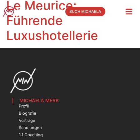
Le Meurice:
BUCH MICHAELA
Führende
Luxushotellerie
MICHAELA MERK
Profil
Biografie
Vorträge
Schulungen
1:1 Coaching